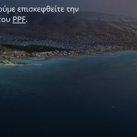
ούμε επισκεφθείτε την
του
PPF
.