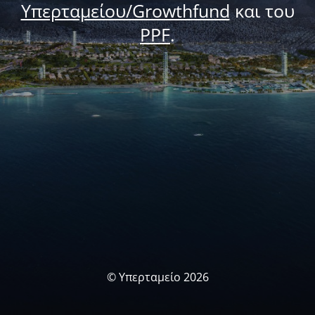
Υπερταμείου/Growthfund
και του
PPF
.
© Υπερταμείο 2026