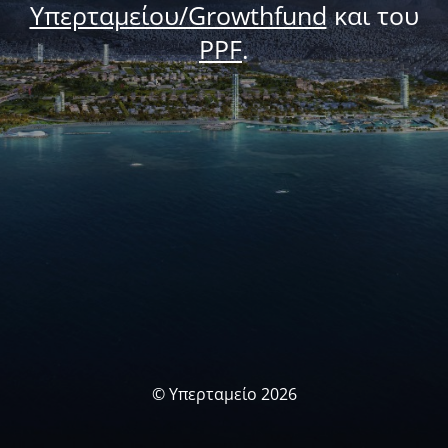
Υπερταμείου/Growthfund
και του
PPF
.
© Υπερταμείο 2026