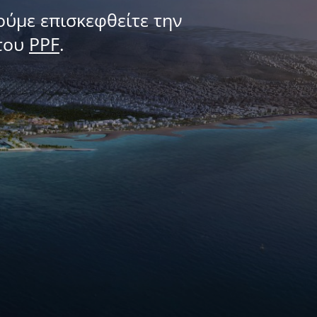
ούμε επισκεφθείτε την
του
PPF
.