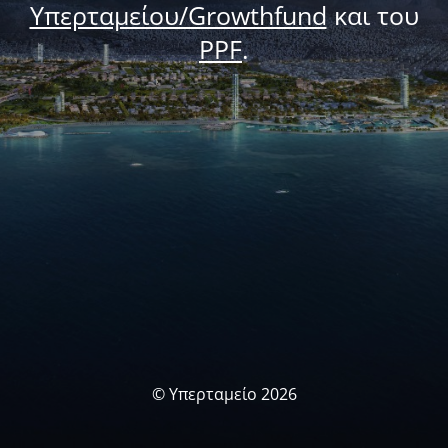
Υπερταμείου/Growthfund
και του
PPF
.
© Υπερταμείο 2026