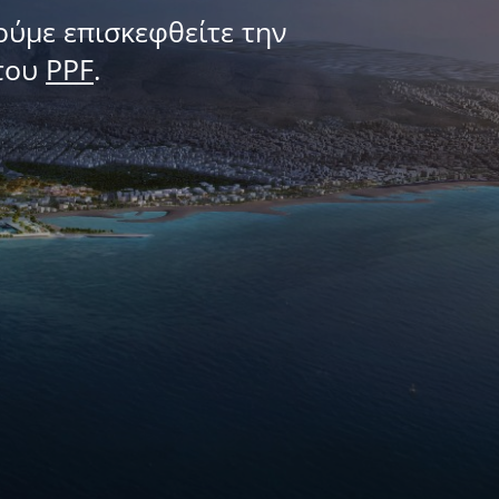
ούμε επισκεφθείτε την
του
PPF
.