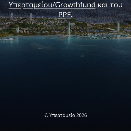
Υπερταμείου/Growthfund
και του
PPF
.
© Υπερταμείο 2026