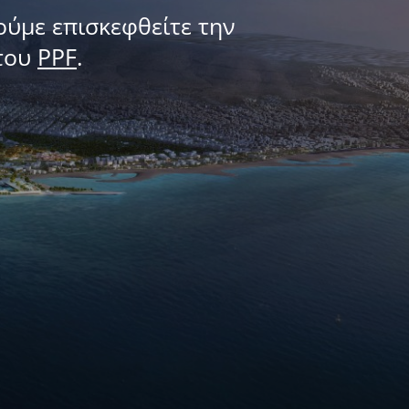
ούμε επισκεφθείτε την
του
PPF
.