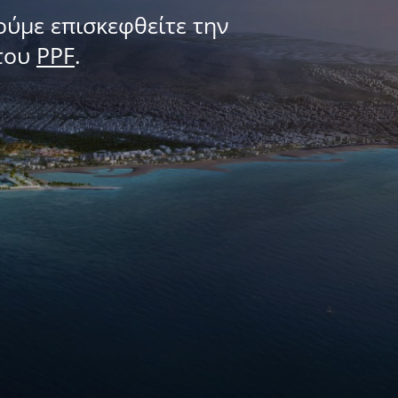
ούμε επισκεφθείτε την
του
PPF
.