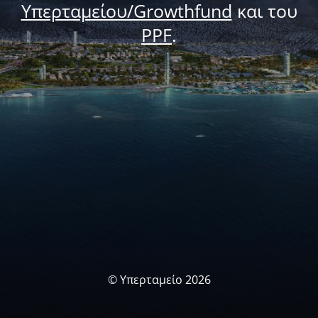
Υπερταμείου/Growthfund
και του
PPF
.
© Υπερταμείο 2026